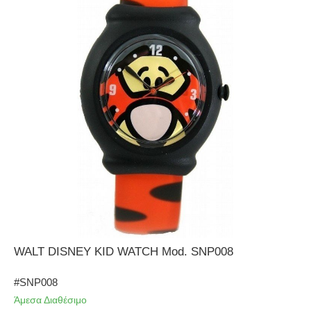
Φυλαχτά
BENEDICTUS
DUKUDU
WALT DISNEY WATCH
WALT DISNEY KID WATCH Mod. SNP008
#SNP008
Άμεσα Διαθέσιμο