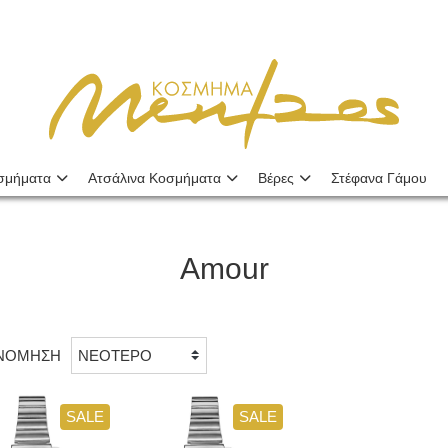
σμήματα
Ατσάλινα Κοσμήματα
Βέρες
Στέφανα Γάμου
Amour
ΙΝΟΜΗΣΗ
SALE
SALE