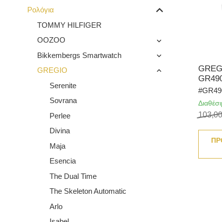
Ρολόγια
TOMMY HILFIGER
OOZOO
Bikkembergs Smartwatch
GREG
GREGIO
GR49
Serenite
#GR49
Sovrana
Διαθέσ
103,0
Perlee
Divina
ΠΡ
Maja
Esencia
The Dual Time
The Skeleton Automatic
Arlo
Isabel