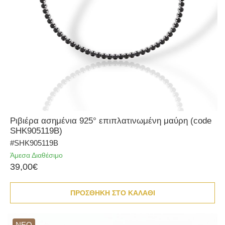
Ριβιέρα ασημένια 925° επιπλατινωμένη μαύρη (code
SHK905119Β)
#SHK905119Β
Άμεσα Διαθέσιμο
39,00€
ΠΡΟΣΘΗΚΗ ΣΤΟ ΚΑΛΑΘΙ
ΝΕΟ