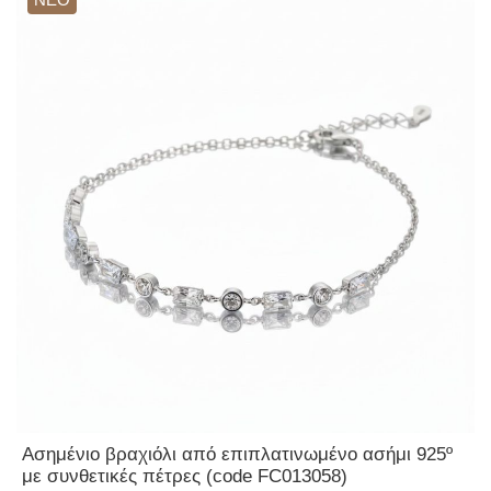
Ασημένιο βραχιόλι από επιπλατινωμένο ασήμι 925º
με συνθετικές πέτρες (code FC013058)