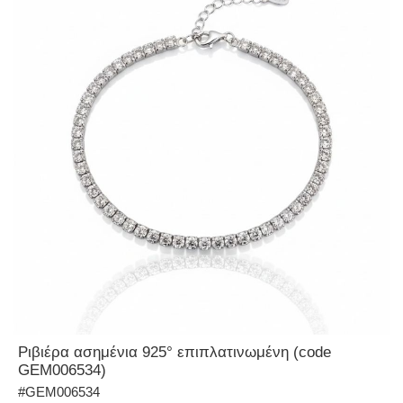
Ριβιέρα ασημένια 925° επιπλατινωμένη (code
GEM006534)
#GEM006534