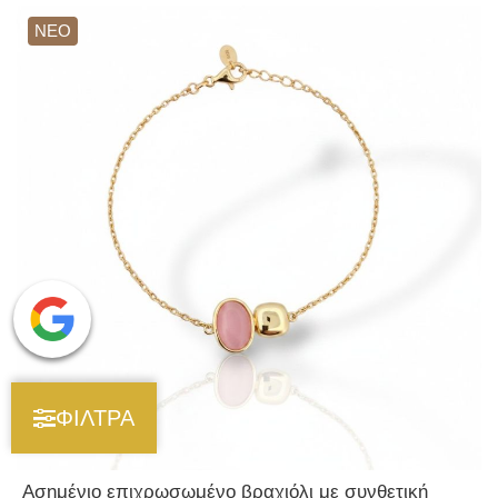
ΝΕΟ
ΦΙΛΤΡΑ
Ασημένιο επιχρωσωμένο βραχιόλι με συνθετική