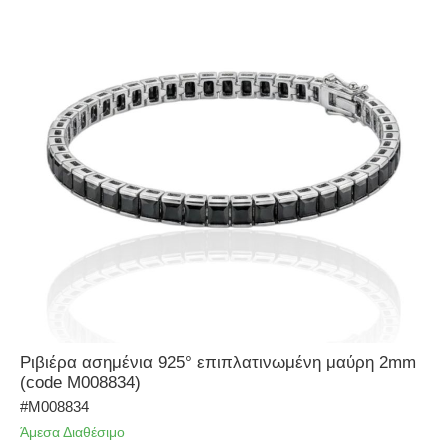
Φυλαχτά
BENEDICTUS
DUKUDU
WALT DISNEY WATCH
Ριβιέρα ασημένια 925° επιπλατινωμένη μαύρη 2mm
(code M008834)
#M008834
Άμεσα Διαθέσιμο