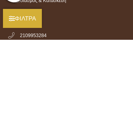
Σχεδιασμός & Κατασκευή
ΦΙΛΤΡΑ
Επικοινωνία
2109953284
6999953284
Λεωφόρος Κύπρου 19, Αργυρούπολη, 16451,
Ελλάδα
info@mentzos.gr
Δευτέρα - Τετάρτη - Σάββατο 9:00 - 15:00 & Τρίτη -
Πέμπτη - Παρασκευή 9:00-14.00 & 17.00-21:00